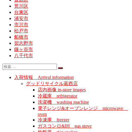
荒川区
台東区
浦安市
市川市
松戸市
船橋市
習志野市
鎌ヶ谷市
八千代市
入荷情報 Arrival information
グッドリサイクル葛西店
店内画像 in-store images
冷蔵庫 refrigerator
洗濯機 washing machine
電子レンジ&オーブンレンジ microwave
oven
冷凍庫 freezer
ガスコンロ&IH gas stove