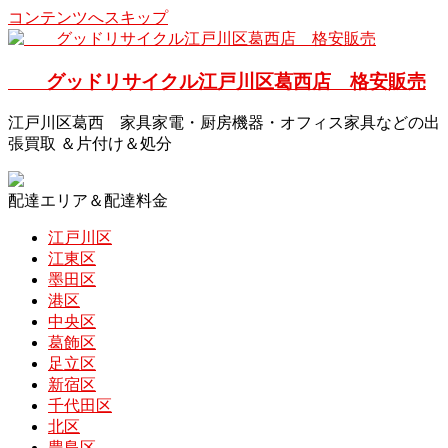
コンテンツへスキップ
グッドリサイクル江戸川区葛西店 格安販売
江戸川区葛西 家具家電・厨房機器・オフィス家具などの出
張買取 ＆片付け＆処分
配達エリア＆配達料金
江戸川区
江東区
墨田区
港区
中央区
葛飾区
足立区
新宿区
千代田区
北区
豊島区