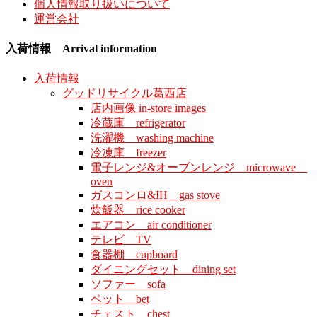
個人情報取り扱いについて
運営会社
入荷情報 Arrival information
入荷情報
グッドリサイクル葛西店
店内画像 in-store images
冷蔵庫 refrigerator
洗濯機 washing machine
冷凍庫 freezer
電子レンジ&オーブンレンジ microwave
oven
ガスコンロ&IH gas stove
炊飯器 rice cooker
エアコン air conditioner
テレビ TV
食器棚 cupboard
ダイニングセット dining set
ソファー sofa
ベット bet
チェスト chest