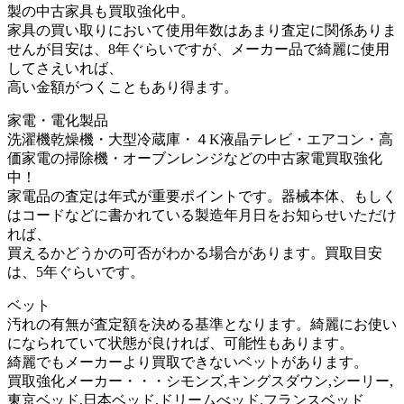
製の中古家具も買取強化中。
家具の買い取りにおいて使用年数はあまり査定に関係ありま
せんが目安は、8年ぐらいですが、メーカー品で綺麗に使用
してさえいれば、
高い金額がつくこともあり得ます。
家電・電化製品
洗濯機乾燥機・大型冷蔵庫・４K液晶テレビ・エアコン・高
価家電の掃除機・オーブンレンジなどの中古家電買取強化
中！
家電品の査定は年式が重要ポイントです。器械本体、もしく
はコードなどに書かれている製造年月日をお知らせいただけ
れば、
買えるかどうかの可否がわかる場合があります。買取目安
は、5年ぐらいです。
ベット
汚れの有無が査定額を決める基準となります。綺麗にお使い
になられていて状態が良ければ、可能性もあります。
綺麗でもメーカーより買取できないベットがあります。
買取強化メーカー・・・シモンズ,キングスダウン,シーリー,
東京ベッド,日本ベッド,ドリームべッド,フランスベッド