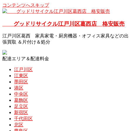
コンテンツへスキップ
グッドリサイクル江戸川区葛西店 格安販売
江戸川区葛西 家具家電・厨房機器・オフィス家具などの出
張買取 ＆片付け＆処分
配達エリア＆配達料金
江戸川区
江東区
墨田区
港区
中央区
葛飾区
足立区
新宿区
千代田区
北区
豊島区