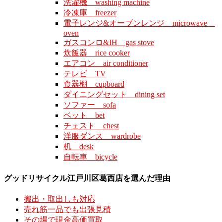
洗濯機 washing machine
冷凍庫 freezer
電子レンジ&オーブンレンジ microwave
oven
ガスコンロ&IH gas stove
炊飯器 rice cooker
エアコン air conditioner
テレビ TV
食器棚 cupboard
ダイニングセット dining set
ソファー sofa
ベット bet
チェスト chest
洋服ダンス wardrobe
机 desk
自転車 bicycle
グッドリサイクル江戸川区葛西店を選んだ理由
搬出・取出しも対応
売れ筋一品でも出張見積
その場で現金高価買取