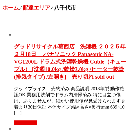
ホーム
⁄
配達エリア
⁄
八千代市
グッドリサイクル葛西店 洗濯機 ２０２５年
２月18日 パナソニック Panasonic NA-
VG1200L ドラム式洗濯乾燥機 Cuble（キュー
ブル） [洗濯10.0kg /乾燥3.0kg /ヒーター乾燥
(排気タイプ) /左開き] 売り切れ sold out
グッドプライス 売約済み 商品説明 2018年製 動作確
認OK 業務用洗剤でドラム内清掃済み 特に目立つ傷
は、ありませんが、細かい使用傷が見受けられます 到
着より30日保証 本体サイズ(幅×高さ×奥行)mm 639×10
[…]
続きを読む