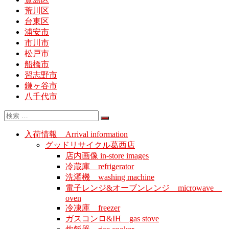
荒川区
台東区
浦安市
市川市
松戸市
船橋市
習志野市
鎌ヶ谷市
八千代市
入荷情報 Arrival information
グッドリサイクル葛西店
店内画像 in-store images
冷蔵庫 refrigerator
洗濯機 washing machine
電子レンジ&オーブンレンジ microwave
oven
冷凍庫 freezer
ガスコンロ&IH gas stove