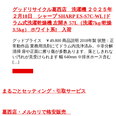
グッドリサイクル葛西店 洗濯機 ２０２５年
２月18日 シャープ SHARP ES-S7C-WL [ド
ラム式洗濯乾燥機 左開き 57L（洗濯7kg/乾燥
3.5kg） ホワイト系] 入荷
グッドプライス ￥49.800 商品説明 2018年製 状態：正
常動作品 業務用洗剤にてドラム内洗浄済み。※非分解
清掃 扉や正面に擦り傷が多数あります、落としきれな
い汚れが見受けられます 幅 640mm ※排水ホース含む
[…]
続きを読む
まるごとセッティング・引取サービス
葛西店・メルカリで格安販売