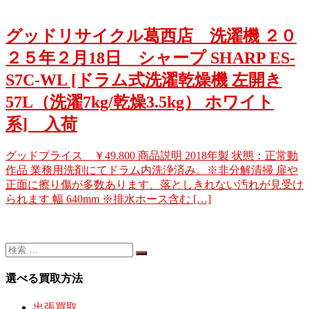
グッドリサイクル葛西店 洗濯機 ２０
２５年２月18日 シャープ SHARP ES-
S7C-WL [ドラム式洗濯乾燥機 左開き
57L（洗濯7kg/乾燥3.5kg） ホワイト
系] 入荷
グッドプライス ￥49.800 商品説明 2018年製 状態：正常動
作品 業務用洗剤にてドラム内洗浄済み。※非分解清掃 扉や
正面に擦り傷が多数あります、落としきれない汚れが見受け
られます 幅 640mm ※排水ホース含む […]
選べる買取方法
出張買取