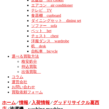
炊飯器 rice cooker
エアコン air conditioner
テレビ TV
食器棚 cupboard
ダイニングセット dining set
ソファー sofa
ベット bet
チェスト chest
洋服ダンス wardrobe
机 desk
自転車 bicycle
選べる買取方法
格安処分
持込買取
出張買取
コラム
運営会社
お問い合わせ
買取依頼フォーム
ホーム
⁄
情報
⁄
入荷情報
⁄
グッドリサイクル葛西
店
⁄
洗濯機 washing machine