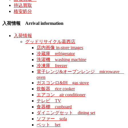
持込買取
格安処分
入荷情報 Arrival information
入荷情報
グッドリサイクル葛西店
店内画像 in-store images
冷蔵庫 refrigerator
洗濯機 washing machine
冷凍庫 freezer
電子レンジ&オーブンレンジ microwave
oven
ガスコンロ&IH gas stove
炊飯器 rice cooker
エアコン air conditioner
テレビ TV
食器棚 cupboard
ダイニングセット dining set
ソファー sofa
ベット bet