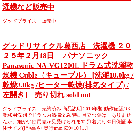
濯機など販売中
グッドプライス 販売中
グッドリサイクル葛西店 洗濯機 ２０
２５年２月18日 パナソニック
Panasonic NA-VG1200L ドラム式洗濯乾
燥機 Cuble（キューブル） [洗濯10.0kg /
乾燥3.0kg /ヒーター乾燥(排気タイプ) /
左開き] 売り切れ sold out
グッドプライス 売約済み 商品説明 2018年製 動作確認OK
業務用洗剤でドラム内清掃済み 特に目立つ傷は、ありませ
んが、細かい使用傷が見受けられます 到着より30日保証 本
体サイズ(幅×高さ×奥行)mm 639×10 […]