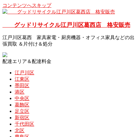
コンテンツへスキップ
グッドリサイクル江戸川区葛西店 格安販売
江戸川区葛西 家具家電・厨房機器・オフィス家具などの出
張買取 ＆片付け＆処分
配達エリア＆配達料金
江戸川区
江東区
墨田区
港区
中央区
葛飾区
足立区
新宿区
千代田区
北区
豊島区