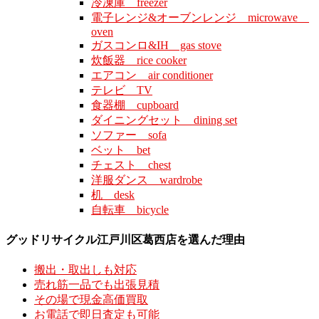
冷凍庫 freezer
電子レンジ&オーブンレンジ microwave
oven
ガスコンロ&IH gas stove
炊飯器 rice cooker
エアコン air conditioner
テレビ TV
食器棚 cupboard
ダイニングセット dining set
ソファー sofa
ベット bet
チェスト chest
洋服ダンス wardrobe
机 desk
自転車 bicycle
グッドリサイクル江戸川区葛西店を選んだ理由
搬出・取出しも対応
売れ筋一品でも出張見積
その場で現金高価買取
お電話で即日査定も可能