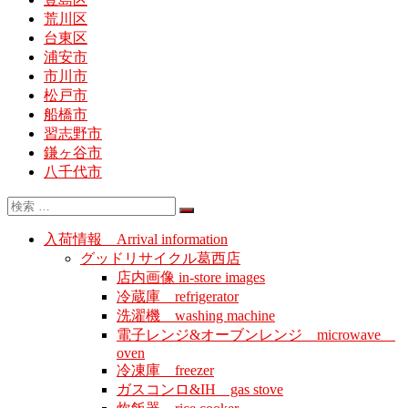
荒川区
台東区
浦安市
市川市
松戸市
船橋市
習志野市
鎌ヶ谷市
八千代市
入荷情報 Arrival information
グッドリサイクル葛西店
店内画像 in-store images
冷蔵庫 refrigerator
洗濯機 washing machine
電子レンジ&オーブンレンジ microwave
oven
冷凍庫 freezer
ガスコンロ&IH gas stove