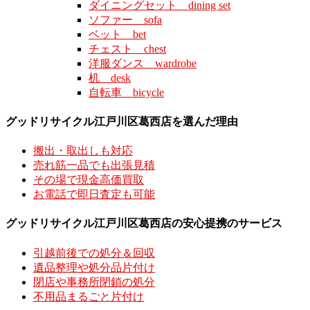
ダイニングセット dining set
ソファー sofa
ベット bet
チェスト chest
洋服ダンス wardrobe
机 desk
自転車 bicycle
グッドリサイクル江戸川区葛西店を選んだ理由
搬出・取出しも対応
売れ筋一品でも出張見積
その場で現金高価買取
お電話で即日査定も可能
グッドリサイクル江戸川区葛西店の安心提携のサービス
引越前後での処分＆回収
遺品整理や処分品片付け
閉店や事務所閉鎖の処分
不用品まるごと片付け