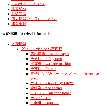
このサイトについて
格安処分
持込買取
個人情報取り扱いについて
運営会社
入荷情報 Arrival information
入荷情報
グッドリサイクル葛西店
店内画像 in-store images
冷蔵庫 refrigerator
洗濯機 washing machine
冷凍庫 freezer
電子レンジ&オーブンレンジ microwave
oven
ガスコンロ&IH gas stove
炊飯器 rice cooker
エアコン air conditioner
テレビ TV
食器棚 cupboard