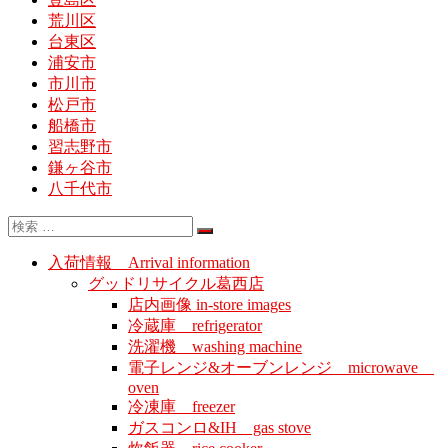
荒川区
台東区
浦安市
市川市
松戸市
船橋市
習志野市
鎌ヶ谷市
八千代市
入荷情報 Arrival information
グッドリサイクル葛西店
店内画像 in-store images
冷蔵庫 refrigerator
洗濯機 washing machine
電子レンジ&オーブンレンジ microwave
oven
冷凍庫 freezer
ガスコンロ&IH gas stove